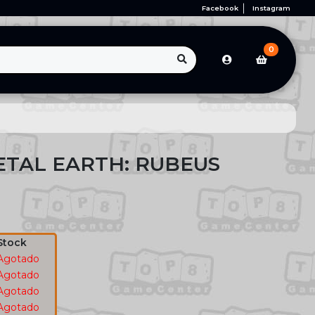
Facebook
Instagram
0
ETAL EARTH: RUBEUS
Stock
Agotado
Agotado
Agotado
Agotado