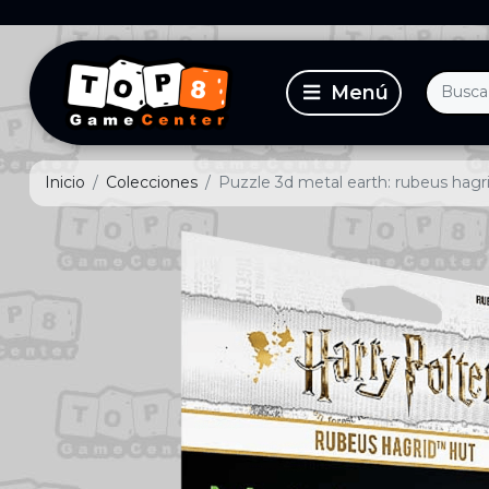
Inicio
Colecciones
Puzzle 3d metal earth: rubeus hagr