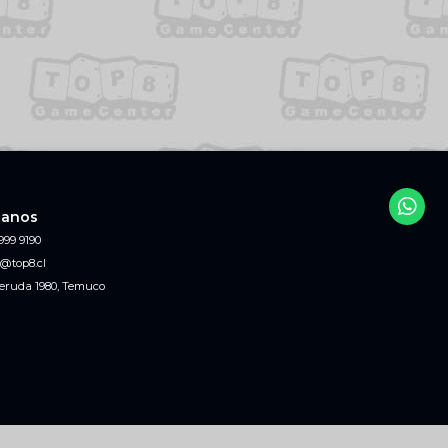
tanos
999 9190
@top8.cl
eruda 1980, Temuco