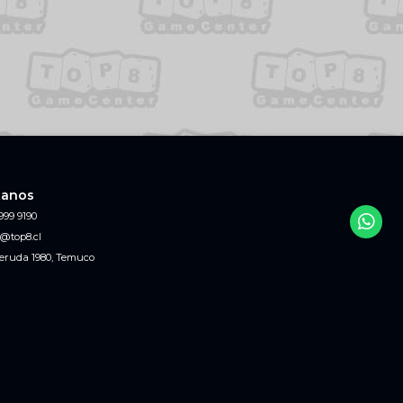
tanos
999 9190
@top8.cl
eruda 1980, Temuco