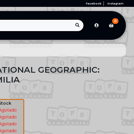
Facebook
Instagram
0
ATIONAL GEOGRAPHIC:
ILIA
Stock
Agotado
Agotado
Agotado
Agotado