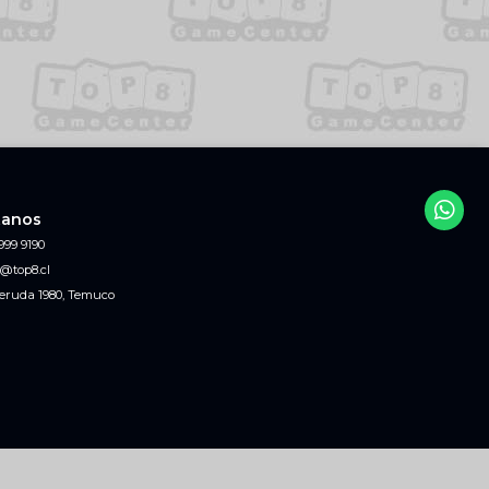
tanos
999 9190
@top8.cl
eruda 1980, Temuco