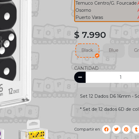
Temuco Centro/G. Fourcade
Osorno
Puerto Varas
$ 7.990
Black
Blue
G
CANTIDAD
Set 12 Dados D6 16mm - So
* Set de 12 dados 6D de col
Compartir en: