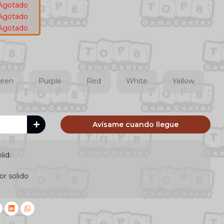
Agotado
Agotado
Agotado
reen
Purple
Red
White
Yellow
Avísame cuando llegue
lid:
or solido