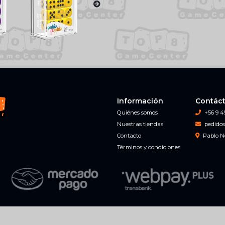
Información
Contác
Quiénes somos
+56 9 4
Nuestras tiendas
pedidos
Contacto
Pablo N
Términos y condiciones
Top 8 Game Center © 2026
Creado por
Bsale