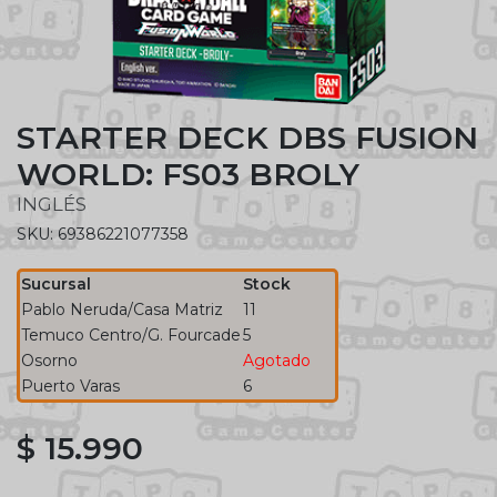
STARTER DECK DBS FUSION
WORLD: FS03 BROLY
INGLÉS
SKU: 69386221077358
Sucursal
Stock
Pablo Neruda/Casa Matriz
11
Temuco Centro/G. Fourcade
5
Osorno
Agotado
Puerto Varas
6
$ 15.990