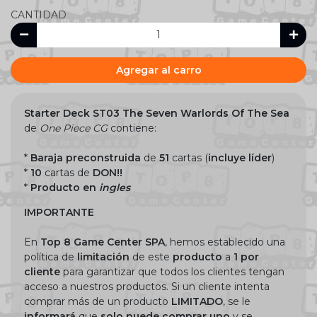
CANTIDAD
Agregar al carro
Starter
Deck
ST03
The Seven Warlords Of The Sea
de
One Piece CG
contiene:
*
Baraja
preconstruida
de
51
cartas (
incluye líder
)
*
10
cartas de
DON!!
*
Producto en
ingles
IMPORTANTE
En
Top 8 Game Center SPA
, hemos establecido una
política de
limitación
de este
producto
a
1 por
cliente
para garantizar que todos los clientes tengan
acceso a nuestros productos. Si un cliente intenta
comprar más de un producto
LIMITADO
, se le
informará
que
solo
puede
comprar
uno
y se