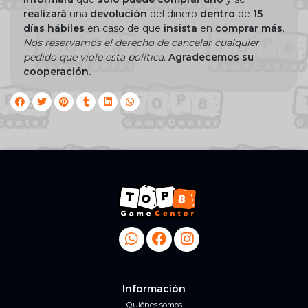
realizará
una
devolución
del dinero
dentro
de
15
días hábiles
en caso de que
insista
en
comprar más
.
Nos reservamos el derecho de cancelar cualquier
pedido que viole esta política.
Agradecemos su
cooperación.
Información
Quiénes somos