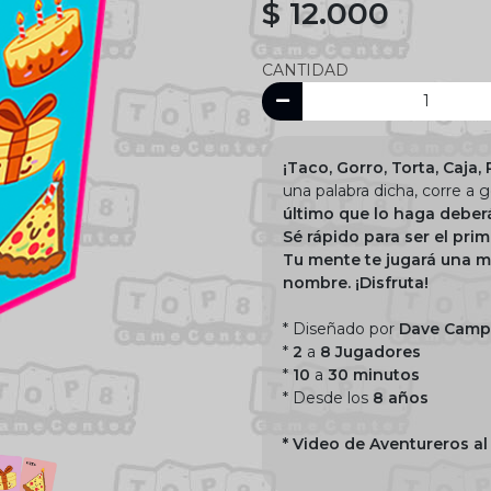
$ 12.000
CANTIDAD
¡Taco, Gorro, Torta, Caja, 
una palabra dicha, corre a
último que lo haga deberá
Sé rápido para ser el pri
Tu mente te jugará una m
nombre. ¡Disfruta!
* Diseñado por
Dave Camp
*
2
a
8 Jugadores
*
10
a
30 minutos
* Desde los
8 años
* Video de Aventureros al