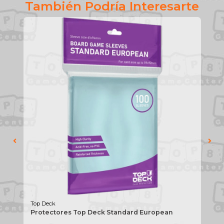
También Podría Interesarte
Top Deck
Pan
Protectores Top Deck Standard European
So