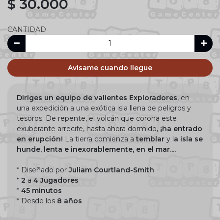
$ 30.000
CANTIDAD
Avísame cuando llegue
Diriges un equipo de valientes Exploradores
, en
una expedición a una exótica isla llena de peligros y
tesoros. De repente, el volcán que corona este
exuberante arrecife, hasta ahora dormido,
¡ha entrado
en erupción!
La tierra comienza a
temblar
y l
a isla se
hunde, lenta e inexorablemente, en el mar....
* Diseñado por
Juliam Courtland-Smith
*
2
a
4 Jugadores
*
45 minutos
* Desde los
8 años