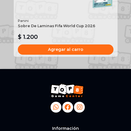
Panini
Sobre De Laminas Fifa World Cup 2026
Mo
$ 1.200
$
Agregar al carro
Información