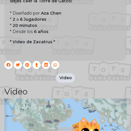
dejes caer la Torre de Gatos!
* Diseñado por
Aza Chen
*
2
a
6 Jugadores
*
20 minutos
* Desde los
6 años
* Video de Zacatrus *
Video
Video