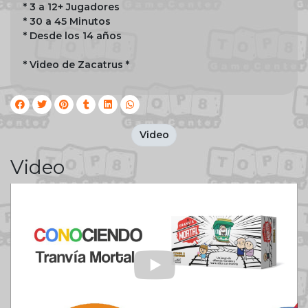
* 3 a 12+ Jugadores
* 30 a 45 Minutos
* Desde los 14 años
* Video de Zacatrus *
Video
Video