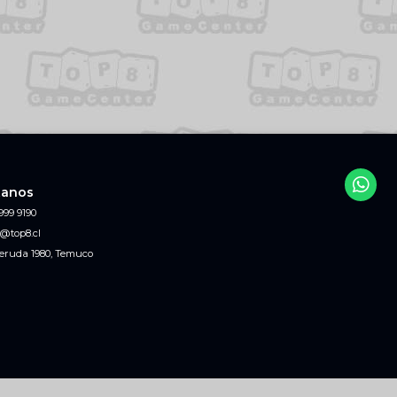
tanos
999 9190
@top8.cl
eruda 1980, Temuco