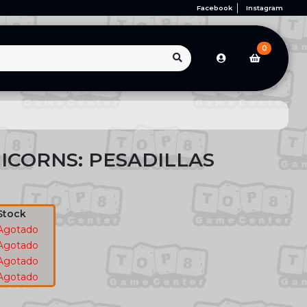
Facebook
Instagram
0
ICORNS: PESADILLAS
Stock
Agotado
Agotado
Agotado
Agotado