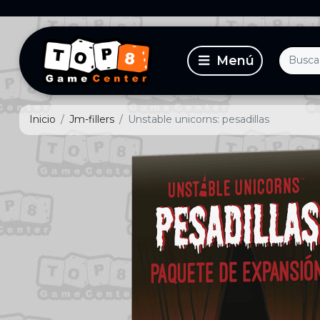
Inicio
Jm-fillers
Unstable unicorns: pesadillas