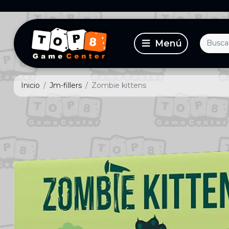
Inicio
Jm-fillers
Zombie kittens