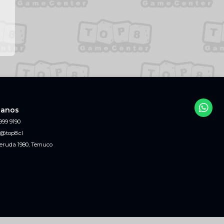
tanos
999 9190
@top8.cl
eruda 1980, Temuco