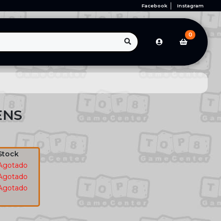
Facebook
Instagram
0
ENS
Stock
Agotado
Agotado
Agotado
1