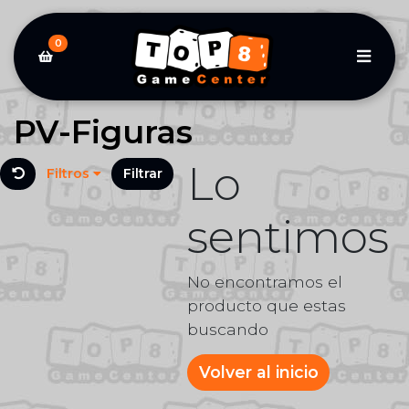
0
PV-Figuras
Lo
Filtros
Filtrar
sentimos
No encontramos el
producto que estas
buscando
Volver al inicio