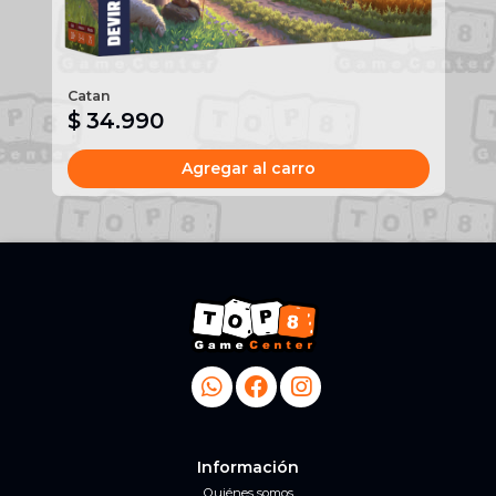
Catan
Un
$ 34.990
$
Agregar al carro
Información
Quiénes somos