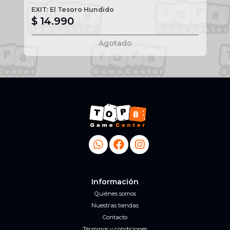
EXIT: El Tesoro Hundido
Do
$ 14.990
$
Agotado
Información
Quiénes somos
Nuestras tiendas
Contacto
Términos y condiciones