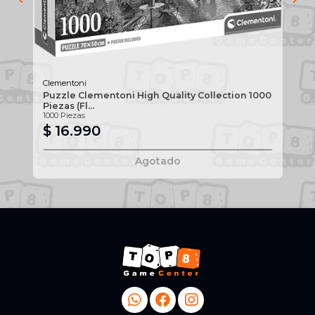
Clementoni
Puzzle Clementoni High Quality Collection 1000
Wi
Piezas (Fl...
1000 Piezas
$ 16.990
$
Agotado