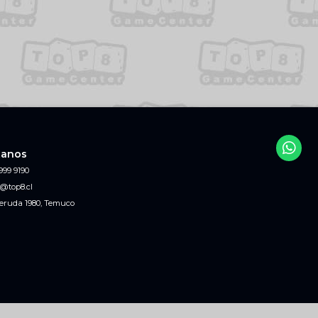
tanos
999 9190
@top8.cl
eruda 1980, Temuco