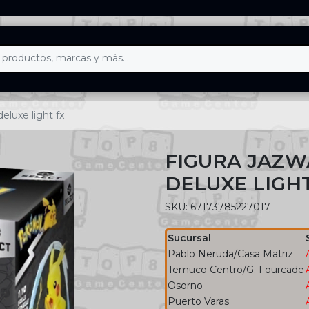
eluxe light fx
FIGURA JAZW
DELUXE LIGH
SKU: 67173785227017
Sucursal
Pablo Neruda/Casa Matriz
Temuco Centro/G. Fourcade
Osorno
Puerto Varas