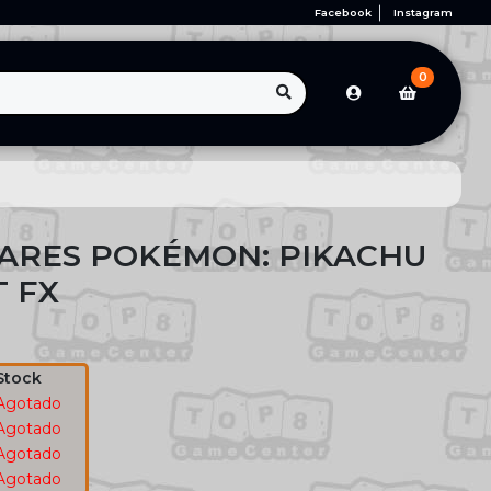
Facebook
Instagram
0
ARES POKÉMON: PIKACHU
T FX
Stock
Agotado
Agotado
Agotado
Agotado