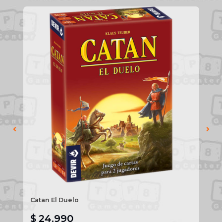
To
Catan El Duelo
Pr
St
$ 24.990
$