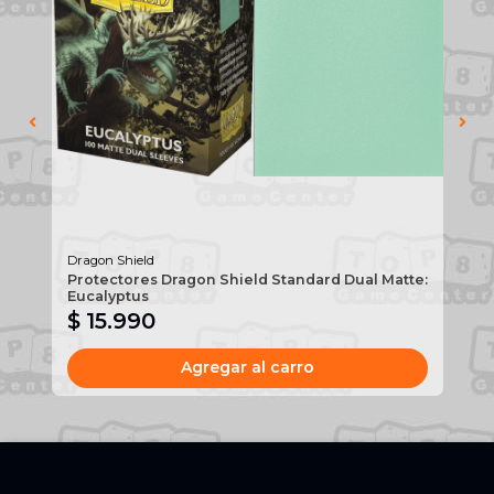
Dragon Shield
Dra
Protectores Dragon Shield Standard Dual Matte:
Pr
Eucalyptus
Em
$ 15.990
$
Agregar al carro