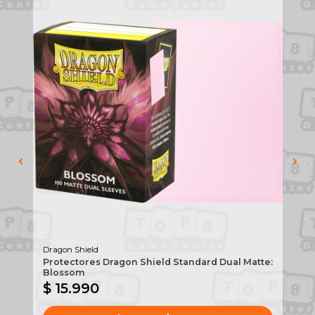
Dragon Shield
Dra
te:
Protectores Dragon Shield Standard Dual Matte:
Pr
Blossom
S
$ 15.990
$