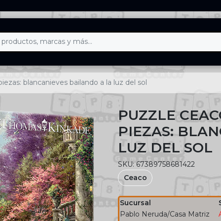
zas: blancanieves bailando a la luz del sol
PUZZLE CEAC
PIEZAS: BLA
LUZ DEL SOL
SKU: 67389758681422
Ceaco
Sucursal
Pablo Neruda/Casa Matriz