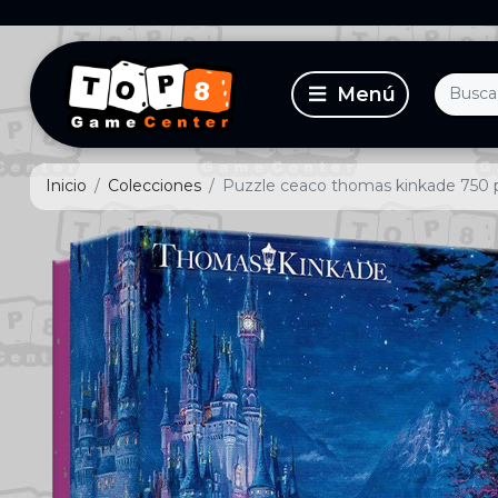
Inicio
Colecciones
Puzzle ceaco thomas kinkade 750 piez