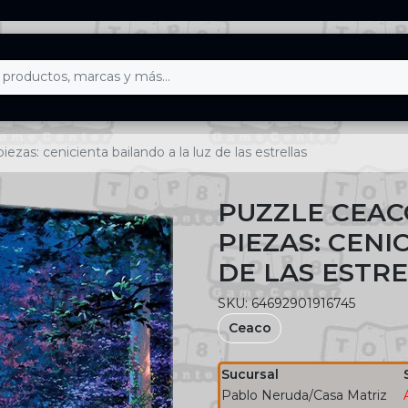
as: cenicienta bailando a la luz de las estrellas
PUZZLE CEAC
PIEZAS: CENI
DE LAS ESTR
SKU: 64692901916745
Ceaco
Sucursal
Pablo Neruda/Casa Matriz