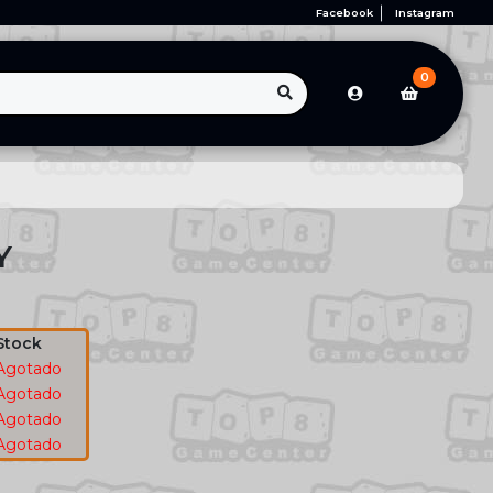
Facebook
Instagram
0
Y
Stock
Agotado
Agotado
Agotado
Agotado