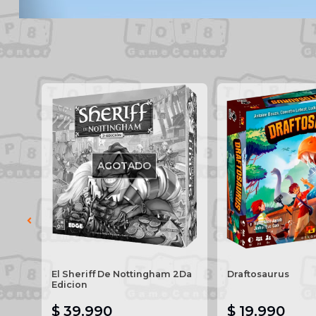
AGOTADO
El Sheriff De Nottingham 2Da
Draftosaurus
Edicion
$ 39.990
$ 19.990