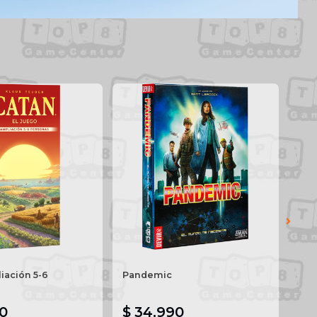
iación 5-6
Pandemic
Con
0
$ 34.990
$ 